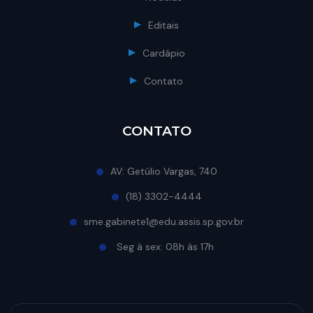
Editais
Cardápio
Contato
CONTATO
AV: Getúlio Vargas, 740
(18) 3302-4444
sme.gabinete1@edu.assis.sp.gov.br
Seg à sex: 08h às 17h