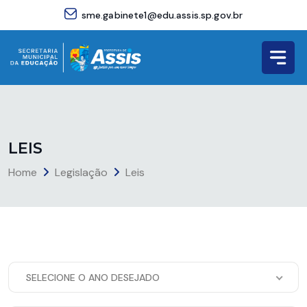
sme.gabinete1@edu.assis.sp.gov.br
L
E
I
S
Home
Legislação
Leis
SELECIONE O ANO DESEJADO