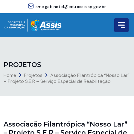
sme.gabinete1@edu.assis.sp.gov.br
P
R
O
J
E
T
O
S
Home
Projetos
Associação Filantrópica “Nosso Lar”
– Projeto S.E.R – Serviço Especial de Reabilitação
Associação Filantrópica “Nosso Lar”
– Projeto S.E.R – Serviço Especial de