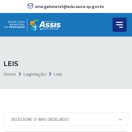
sme.gabinete1@edu.assis.sp.gov.br
L
E
I
S
Home
Legislação
Leis
SELECIONE O ANO DESEJADO