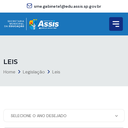
sme.gabinete1@edu.assis.sp.gov.br
L
E
I
S
Home
Legislação
Leis
SELECIONE O ANO DESEJADO