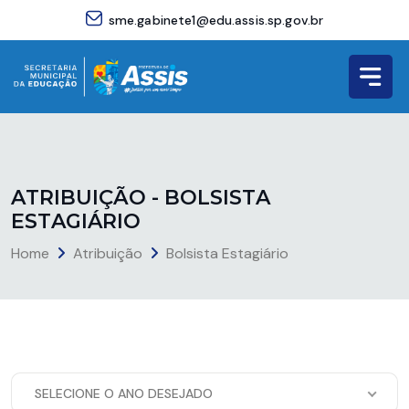
sme.gabinete1@edu.assis.sp.gov.br
A
T
R
I
B
U
I
Ç
Ã
O
-
B
O
L
S
I
S
T
A
E
S
T
A
G
I
Á
R
I
O
Home
Atribuição
Bolsista Estagiário
SELECIONE O ANO DESEJADO