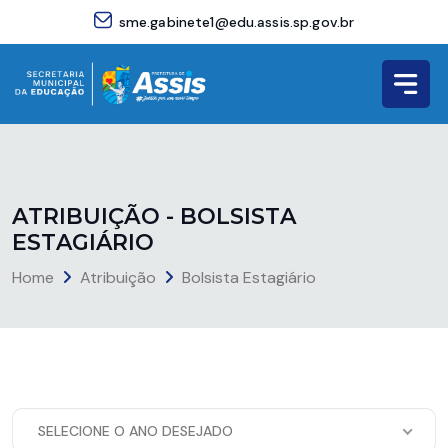
sme.gabinete1@edu.assis.sp.gov.br
A
T
R
I
B
U
I
Ç
Ã
O
-
B
O
L
S
I
S
T
A
E
S
T
A
G
I
Á
R
I
O
Home
Atribuição
Bolsista Estagiário
SELECIONE O ANO DESEJADO