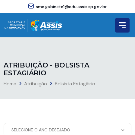
sme.gabinete1@edu.assis.sp.gov.br
A
T
R
I
B
U
I
Ç
Ã
O
-
B
O
L
S
I
S
T
A
E
S
T
A
G
I
Á
R
I
O
Home
Atribuição
Bolsista Estagiário
SELECIONE O ANO DESEJADO