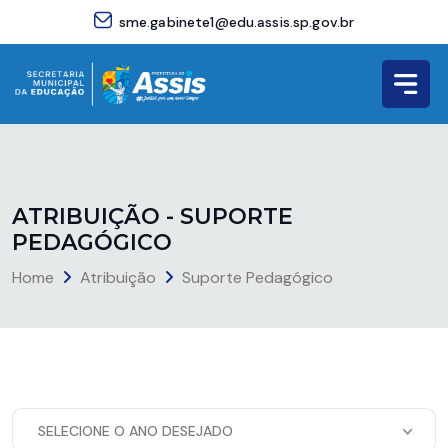
sme.gabinete1@edu.assis.sp.gov.br
A
T
R
I
B
U
I
Ç
Ã
O
-
S
U
P
O
R
T
E
P
E
D
A
G
Ó
G
I
C
O
Home
Atribuição
Suporte Pedagógico
SELECIONE O ANO DESEJADO