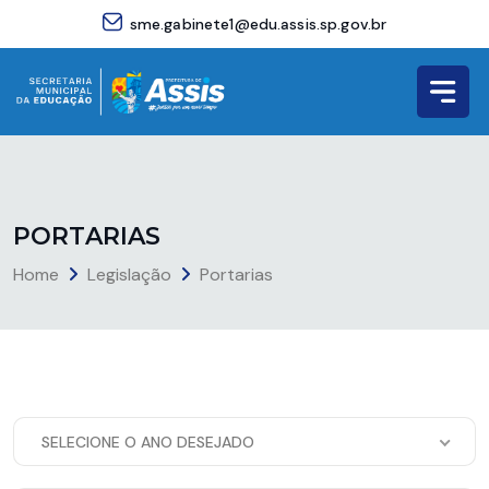
sme.gabinete1@edu.assis.sp.gov.br
P
O
R
T
A
R
I
A
S
Home
Legislação
Portarias
SELECIONE O ANO DESEJADO