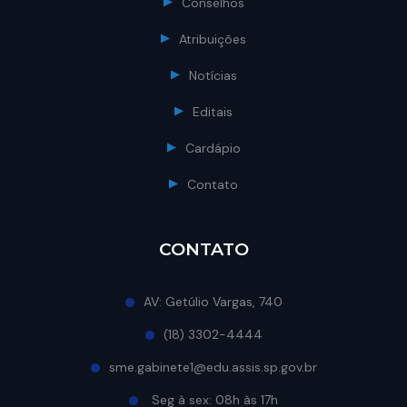
Conselhos
Atribuições
Notícias
Editais
Cardápio
Contato
CONTATO
AV: Getúlio Vargas, 740
(18) 3302-4444
sme.gabinete1@edu.assis.sp.gov.br
Seg à sex: 08h às 17h