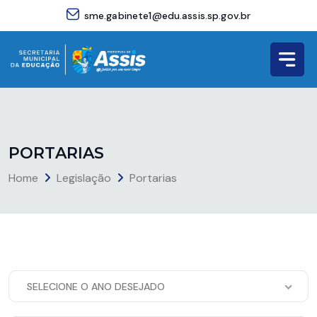
sme.gabinete1@edu.assis.sp.gov.br
P
O
R
T
A
R
I
A
S
Home
Legislação
Portarias
SELECIONE O ANO DESEJADO