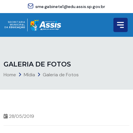
sme.gabinete1@edu.assis.sp.gov.br
G
A
L
E
R
I
A
D
E
F
O
T
O
S
Home
Mídia
Galeria de Fotos
28/05/2019