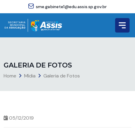
sme.gabinete1@edu.assis.sp.gov.br
G
A
L
E
R
I
A
D
E
F
O
T
O
S
Home
Mídia
Galeria de Fotos
05/12/2019