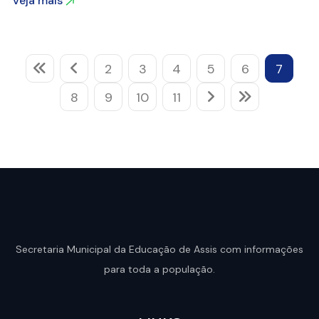
Veja mais
Veja mais
2
3
4
5
6
7
8
9
10
11
Secretaria Municipal da Educação de Assis com informações
para toda a população.