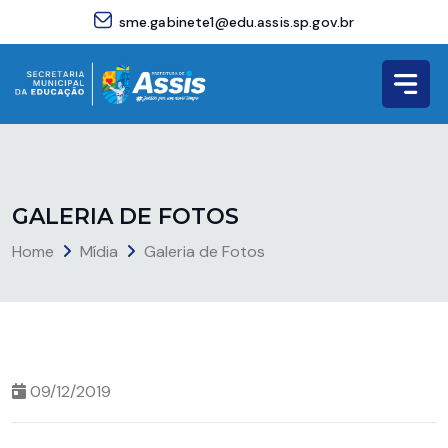
sme.gabinete1@edu.assis.sp.gov.br
G
A
L
E
R
I
A
D
E
F
O
T
O
S
Home
Mídia
Galeria de Fotos
09/12/2019