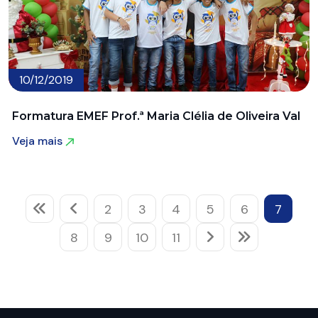
10/12/2019
Formatura EMEF Prof.ª Maria Clélia de Oliveira Val
Veja mais
Veja mais
2
3
4
5
6
7
8
9
10
11