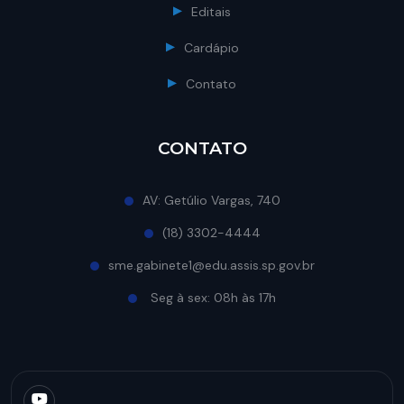
Editais
Cardápio
Contato
CONTATO
AV: Getúlio Vargas, 740
(18) 3302-4444
sme.gabinete1@edu.assis.sp.gov.br
Seg à sex: 08h às 17h