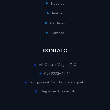
Notícias
Editais
Cardápio
Contato
CONTATO
AV: Getúlio Vargas, 740
(18) 3302-4444
sme.gabinete1@edu.assis.sp.gov.br
Seg à sex: 08h às 17h