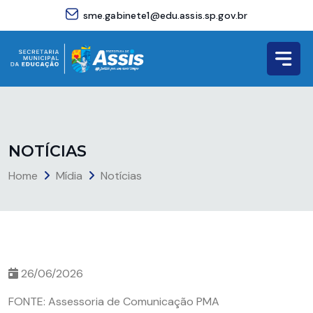
sme.gabinete1@edu.assis.sp.gov.br
N
O
T
Í
C
I
A
S
Home
Mídia
Notícias
26/06/2026
FONTE: Assessoria de Comunicação PMA