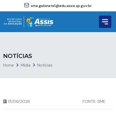
sme.gabinete1@edu.assis.sp.gov.br
N
O
T
Í
C
I
A
S
Home
Mídia
Notícias
15/06/2026
FONTE: SME