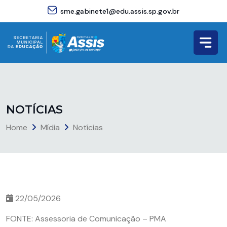
sme.gabinete1@edu.assis.sp.gov.br
N
O
T
Í
C
I
A
S
Home
Mídia
Notícias
22/05/2026
FONTE: Assessoria de Comunicação – PMA