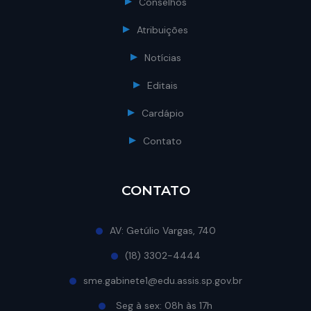
Conselhos
Atribuições
Notícias
Editais
Cardápio
Contato
CONTATO
AV: Getúlio Vargas, 740
(18) 3302-4444
sme.gabinete1@edu.assis.sp.gov.br
Seg à sex: 08h às 17h