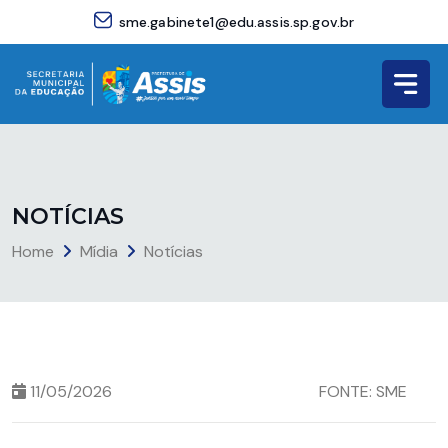
sme.gabinete1@edu.assis.sp.gov.br
N
O
T
Í
C
I
A
S
Home
Mídia
Notícias
11/05/2026
FONTE: SME