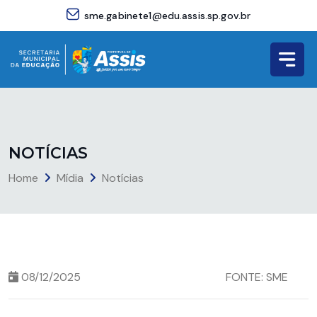
sme.gabinete1@edu.assis.sp.gov.br
N
O
T
Í
C
I
A
S
Home
Mídia
Notícias
08/12/2025
FONTE: SME