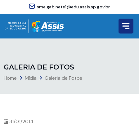
sme.gabinete1@edu.assis.sp.gov.br
G
A
L
E
R
I
A
D
E
F
O
T
O
S
Home
Mídia
Galeria de Fotos
31/01/2014