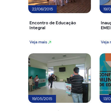
22/06/2015
19/
Encontro de Educação
Inau
Integral
EMEI
Veja mais
Veja
Veja mais
Veja
19/05/2015
13/