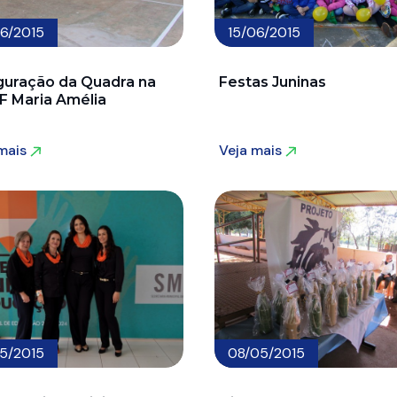
06/2015
15/06/2015
guração da Quadra na
Festas Juninas
F Maria Amélia
 mais
Veja mais
 mais
Veja mais
05/2015
08/05/2015