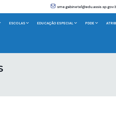
sme.gabinete1@edu.assis.sp.gov.
ESCOLAS
EDUCAÇÃO ESPECIAL
PDDE
ATRI
S