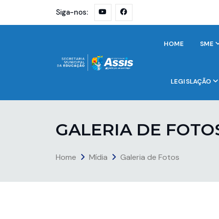
Siga-nos:
HOME
SME
LEGISLAÇÃO
G
A
L
E
R
I
A
D
E
F
O
T
O
Home
Mídia
Galeria de Fotos