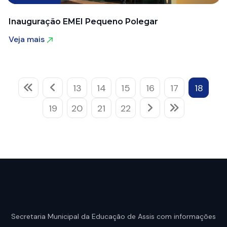
Inauguração EMEI Pequeno Polegar
Veja mais
Veja mais
13
14
15
16
17
18
19
20
21
22
Secretaria Municipal da Educação de Assis com informações