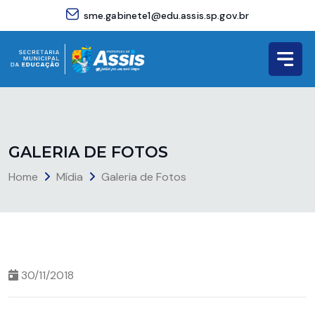
sme.gabinete1@edu.assis.sp.gov.br
G
A
L
E
R
I
A
D
E
F
O
T
O
S
Home
Mídia
Galeria de Fotos
30/11/2018