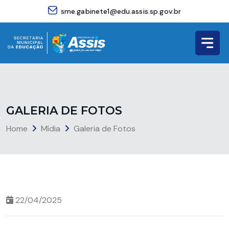
sme.gabinete1@edu.assis.sp.gov.br
G
A
L
E
R
I
A
D
E
F
O
T
O
S
Home
Mídia
Galeria de Fotos
22/04/2025