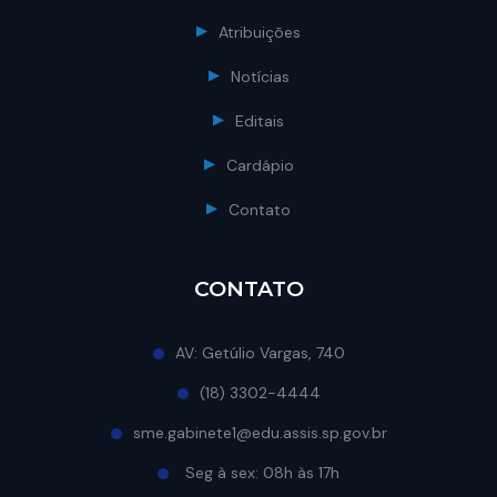
Atribuições
Notícias
Editais
Cardápio
Contato
CONTATO
AV: Getúlio Vargas, 740
(18) 3302-4444
sme.gabinete1@edu.assis.sp.gov.br
Seg à sex: 08h às 17h