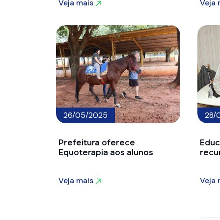
Veja mais
Veja
Veja mais
Veja
26/05/2025
28/
Prefeitura oferece
Educ
Equoterapia aos alunos
recu
Veja mais
Veja
Veja mais
Veja