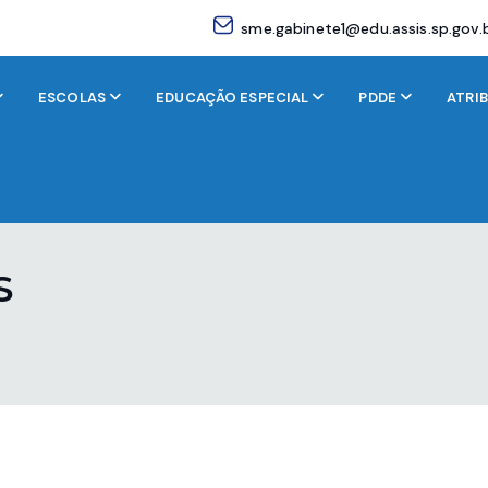
sme.gabinete1@edu.assis.sp.gov.
ESCOLAS
EDUCAÇÃO ESPECIAL
PDDE
ATRI
S