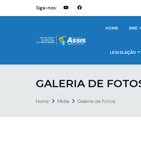
Siga-nos:
HOME
SME
LEGISLAÇÃO
G
A
L
E
R
I
A
D
E
F
O
T
O
Home
Mídia
Galeria de Fotos