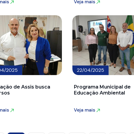
 mais
Veja mais
 mais
Veja mais
04/2025
22/04/2025
ação de Assis busca
Programa Municipal de
rsos
Educação Ambiental
 mais
Veja mais
 mais
Veja mais