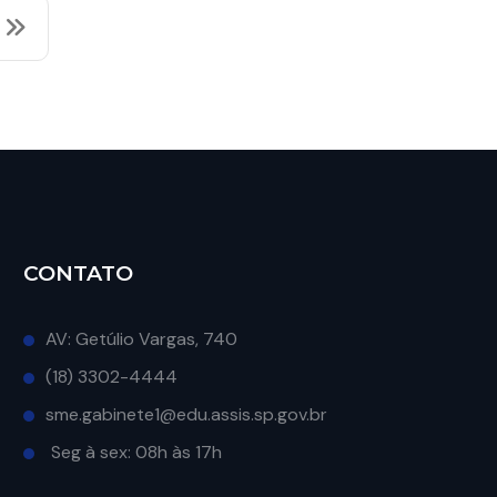
CONTATO
AV: Getúlio Vargas, 740
(18) 3302-4444
sme.gabinete1@edu.assis.sp.gov.br
Seg à sex: 08h às 17h