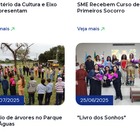
tério da Cultura e Eixo
SME Recebem Curso de
presentam
Primeiros Socorro
 mais
Veja mais
 mais
Veja mais
07/2025
25/06/2025
tio de árvores no Parque
"Livro dos Sonhos"
Águas