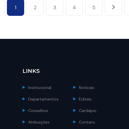
1
2
3
4
5
LINKS
Institucional
Notícias
Departamentos
Editais
Conselhos
Cardápio
Atribuições
Contato