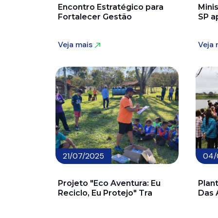
Encontro Estratégico para
Minis
Fortalecer Gestão
SP a
Veja mais
Veja
Veja mais
Veja
21/07/2025
04/
Projeto "Eco Aventura: Eu
Plan
Reciclo, Eu Protejo" Tra
Das 