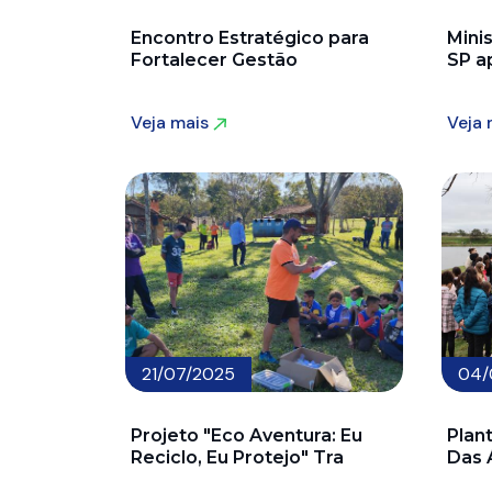
Encontro Estratégico para
Minis
Fortalecer Gestão
SP a
Veja mais
Veja
Veja mais
Veja
21/07/2025
04/
Projeto "Eco Aventura: Eu
Plan
Reciclo, Eu Protejo" Tra
Das 