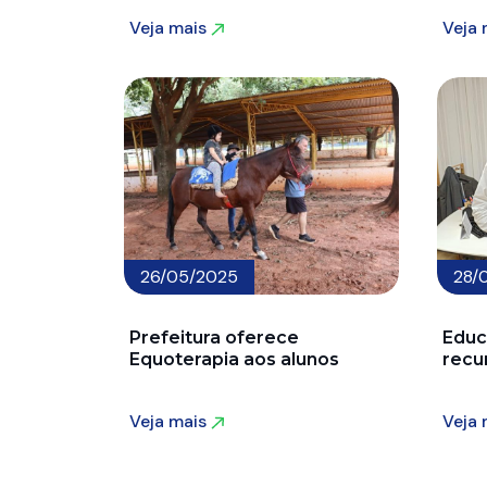
Veja mais
Veja
Veja mais
Veja
26/05/2025
28/
Prefeitura oferece
Educ
Equoterapia aos alunos
recu
Veja mais
Veja
Veja mais
Veja