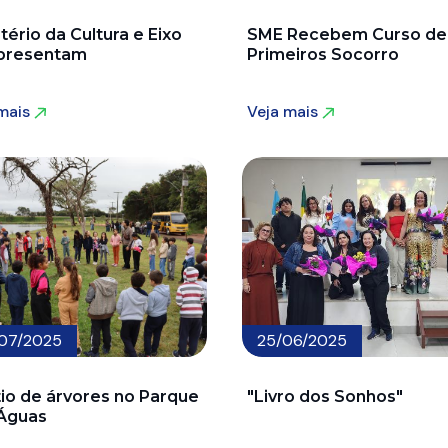
tério da Cultura e Eixo
SME Recebem Curso de
presentam
Primeiros Socorro
 mais
Veja mais
 mais
Veja mais
07/2025
25/06/2025
tio de árvores no Parque
"Livro dos Sonhos"
Águas