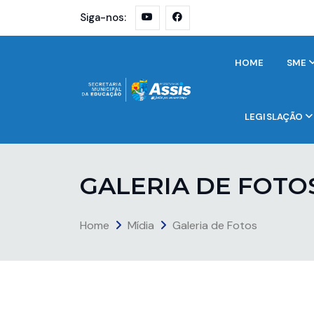
Siga-nos:
HOME
SME
LEGISLAÇÃO
G
A
L
E
R
I
A
D
E
F
O
T
O
Home
Mídia
Galeria de Fotos