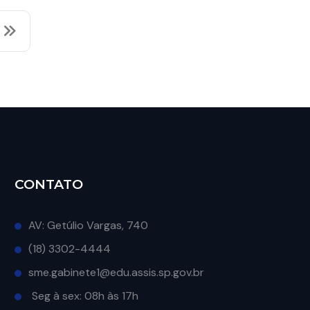
CONTATO
AV: Getúlio Vargas, 740
(18) 3302-4444
sme.gabinete1@edu.assis.sp.gov.br
Seg à sex: 08h às 17h