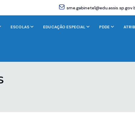
sme.gabinete1@edu.assis.sp.gov.
ESCOLAS
EDUCAÇÃO ESPECIAL
PDDE
ATRI
S