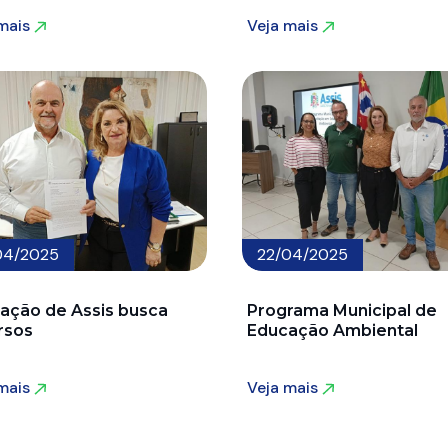
 mais
Veja mais
 mais
Veja mais
04/2025
22/04/2025
ação de Assis busca
Programa Municipal de
rsos
Educação Ambiental
 mais
Veja mais
 mais
Veja mais