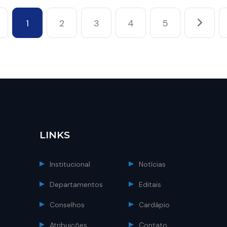
1
2
3
4
5
LINKS
Institucional
Notícias
Departamentos
Editais
Conselhos
Cardápio
Atribuições
Contato