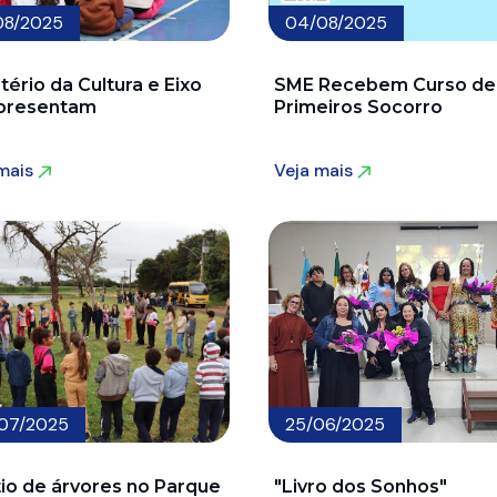
08/2025
04/08/2025
tério da Cultura e Eixo
SME Recebem Curso de
presentam
Primeiros Socorro
 mais
Veja mais
 mais
Veja mais
07/2025
25/06/2025
tio de árvores no Parque
"Livro dos Sonhos"