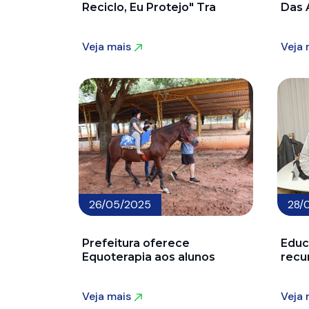
Reciclo, Eu Protejo" Tra
Das 
Veja mais
Veja
Veja mais
Veja
26/05/2025
28/
Prefeitura oferece
Educ
Equoterapia aos alunos
recu
Veja mais
Veja