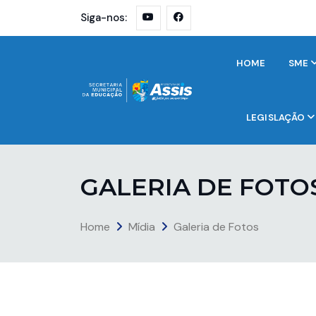
Siga-nos:
HOME
SME
LEGISLAÇÃO
G
A
L
E
R
I
A
D
E
F
O
T
O
Home
Mídia
Galeria de Fotos