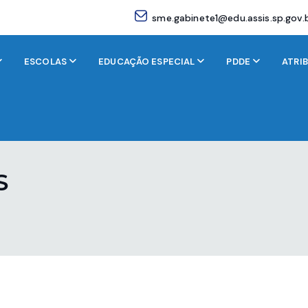
sme.gabinete1@edu.assis.sp.gov.
ESCOLAS
EDUCAÇÃO ESPECIAL
PDDE
ATRI
S