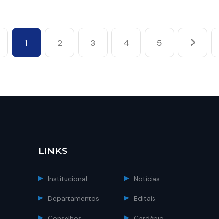
 mais
Veja mais
1
2
3
4
5
LINKS
Institucional
Notícias
Departamentos
Editais
Conselhos
Cardápio