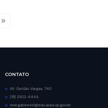
Veja mais
CONTATO
AV: Getúlio Vargas, 740
(18) 3302-4444
sme.gabinete1@edu.assis.sp.gov.br