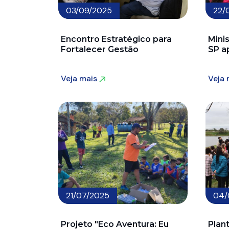
03/09/2025
22/
Encontro Estratégico para
Minis
Fortalecer Gestão
SP a
Veja mais
Veja
Veja mais
Veja
21/07/2025
04/
Projeto "Eco Aventura: Eu
Plan