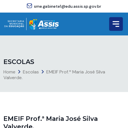
sme.gabinete1@edu.assis.sp.gov.br
E
S
C
O
L
A
S
Home
Escolas
EMEIF Prof.ª Maria José Silva
Valverde.
EMEIF Prof.ª Maria José Silva
Valverde.