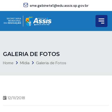
sme.gabinete1@edu.assis.sp.gov.br
G
A
L
E
R
I
A
D
E
F
O
T
O
S
Home
Mídia
Galeria de Fotos
12/11/2018