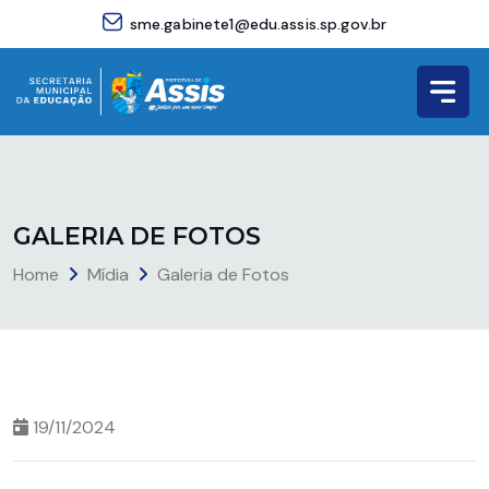
sme.gabinete1@edu.assis.sp.gov.br
G
A
L
E
R
I
A
D
E
F
O
T
O
S
Home
Mídia
Galeria de Fotos
19/11/2024