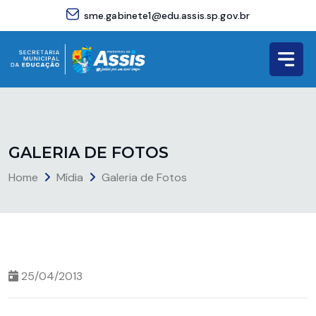
sme.gabinete1@edu.assis.sp.gov.br
G
A
L
E
R
I
A
D
E
F
O
T
O
S
Home
Mídia
Galeria de Fotos
25/04/2013