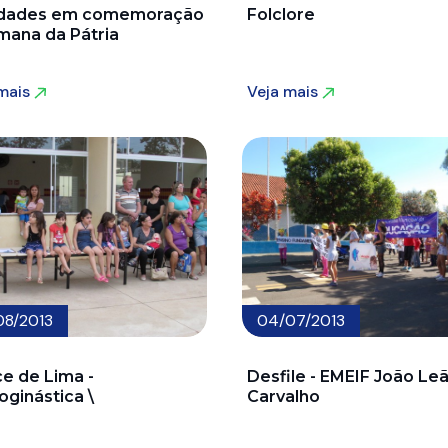
idades em comemoração
Folclore
mana da Pátria
 mais
Veja mais
 mais
Veja mais
08/2013
04/07/2013
ce de Lima -
Desfile - EMEIF João Le
oginástica \
Carvalho