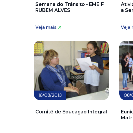
Semana do Trânsito - EMEIF
Ativ
RUBEM ALVES
a Se
Veja mais
Veja
Veja mais
Veja
16/08/2013
08/
Comitê de Educação Integral
Euni
Matr