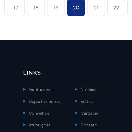
17
18
19
20
21
22
LINKS
Institucional
Notícias
Departamentos
Editais
Conselhos
Cardápio
Atribuições
Contato