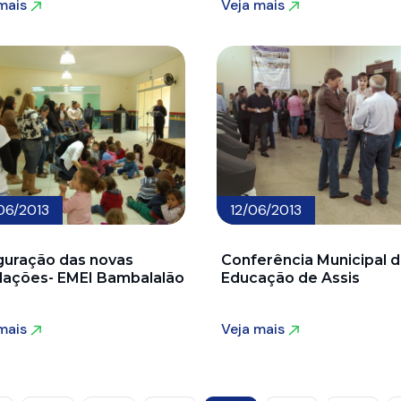
 mais
Veja mais
 mais
Veja mais
06/2013
12/06/2013
guração das novas
Conferência Municipal d
alações- EMEI Bambalalão
Educação de Assis
 mais
Veja mais
 mais
Veja mais