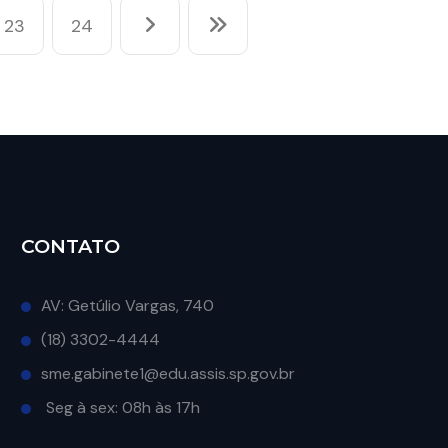
23
24
CONTATO
AV: Getúlio Vargas, 740
(18) 3302-4444
sme.gabinete1@edu.assis.sp.gov.br
Seg à sex: 08h às 17h