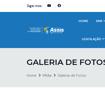
Siga-nos:
HOME
SME
LEGISLAÇÃO
G
A
L
E
R
I
A
D
E
F
O
T
O
Home
Mídia
Galeria de Fotos