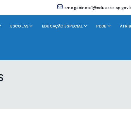
sme.gabinete1@edu.assis.sp.gov.
ESCOLAS
EDUCAÇÃO ESPECIAL
PDDE
ATRI
S