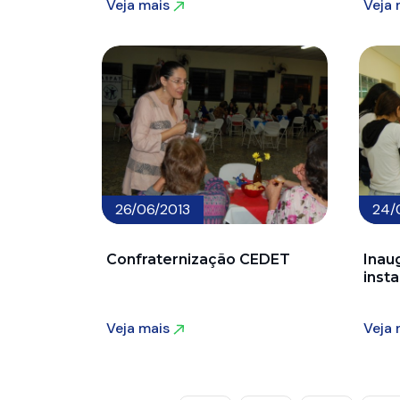
Veja mais
Veja
Veja mais
Veja
26/06/2013
24/
Confraternização CEDET
Inau
inst
Veja mais
Veja
Veja mais
Veja