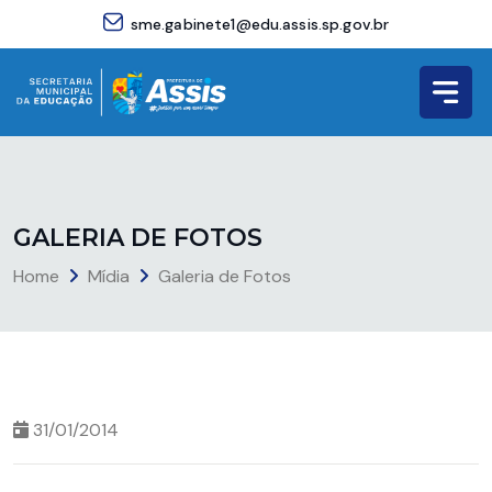
sme.gabinete1@edu.assis.sp.gov.br
G
A
L
E
R
I
A
D
E
F
O
T
O
S
Home
Mídia
Galeria de Fotos
31/01/2014