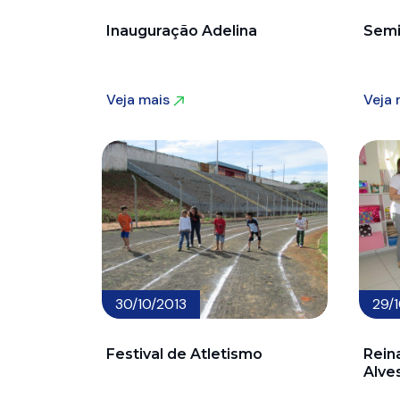
Inauguração Adelina
Semi
Veja mais
Veja
Veja mais
Veja
30/10/2013
29/
Festival de Atletismo
Rein
Alve