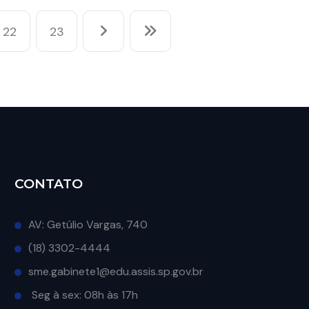
22
23
CONTATO
AV: Getúlio Vargas, 740
(18) 3302-4444
sme.gabinete1@edu.assis.sp.gov.br
Seg à sex: 08h às 17h