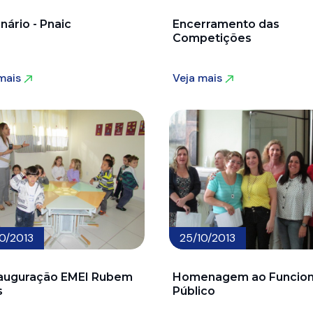
nário - Pnaic
Encerramento das
Competições
 mais
Veja mais
 mais
Veja mais
10/2013
25/10/2013
auguração EMEI Rubem
Homenagem ao Funcion
s
Público