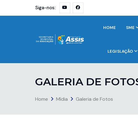
Siga-nos:
HOME
SME
LEGISLAÇÃO
G
A
L
E
R
I
A
D
E
F
O
T
O
Home
Mídia
Galeria de Fotos