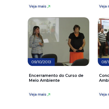
Veja mais
Veja
Veja mais
Veja
09/10/2013
08/
Encerramento do Curso de
Conc
Meio Ambiente
Ambi
Veja mais
Veja
Veja mais
Veja