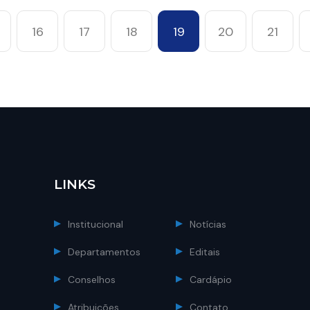
16
17
18
19
20
21
LINKS
Institucional
Notícias
Departamentos
Editais
Conselhos
Cardápio
Atribuições
Contato