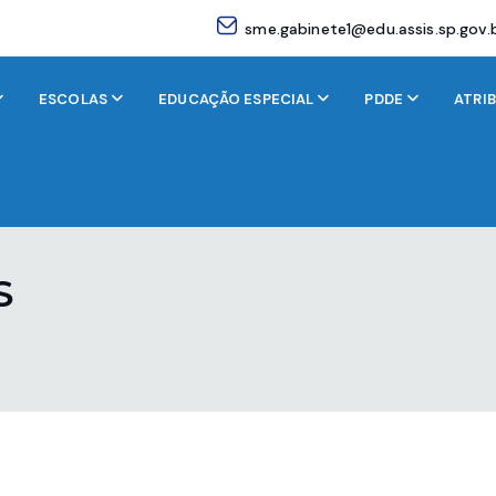
sme.gabinete1@edu.assis.sp.gov.
ESCOLAS
EDUCAÇÃO ESPECIAL
PDDE
ATRI
S