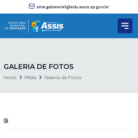
sme.gabinete1@edu.assis.sp.gov.br
G
A
L
E
R
I
A
D
E
F
O
T
O
S
Home
Mídia
Galeria de Fotos