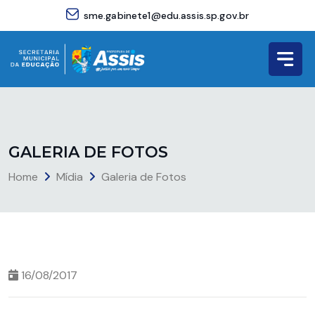
sme.gabinete1@edu.assis.sp.gov.br
G
A
L
E
R
I
A
D
E
F
O
T
O
S
Home
Mídia
Galeria de Fotos
16/08/2017