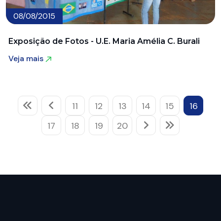
08/08/2015
Exposição de Fotos - U.E. Maria Amélia C. Burali
Veja mais
Veja mais
11
12
13
14
15
16
17
18
19
20