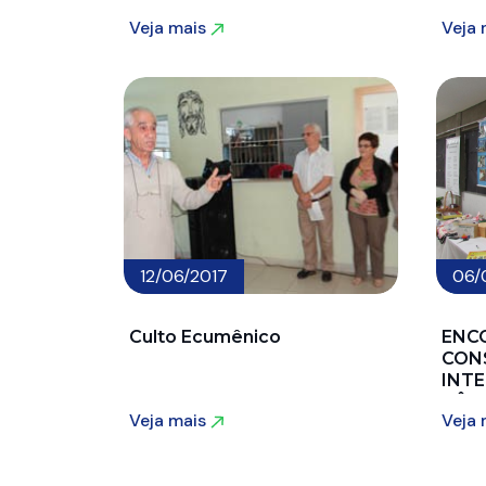
Veja mais
Veja
Veja mais
Veja
12/06/2017
06/
Culto Ecumênico
ENC
CON
INTE
CÂM
Veja mais
Veja
Veja mais
Veja