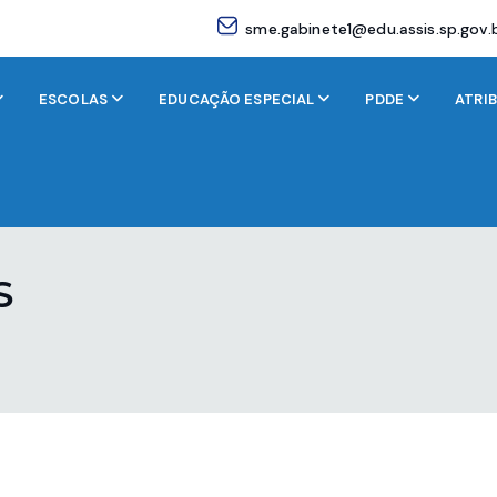
sme.gabinete1@edu.assis.sp.gov.
ESCOLAS
EDUCAÇÃO ESPECIAL
PDDE
ATRI
S