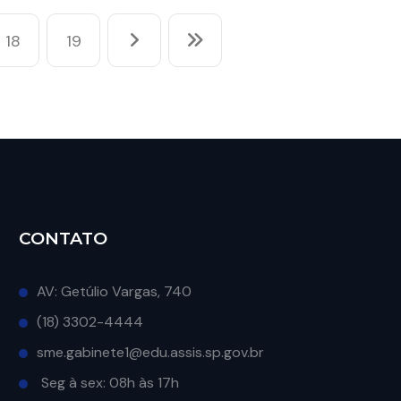
18
19
CONTATO
AV: Getúlio Vargas, 740
(18) 3302-4444
sme.gabinete1@edu.assis.sp.gov.br
Seg à sex: 08h às 17h