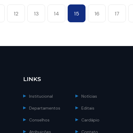
12
13
14
15
16
17
LINKS
Institucional
Notícias
Departamentos
Editais
Conselhos
Cardápio
Atribuições
Contato