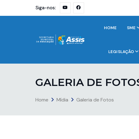
Siga-nos:
HOME
SME
LEGISLAÇÃO
G
A
L
E
R
I
A
D
E
F
O
T
O
Home
Mídia
Galeria de Fotos