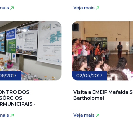
 mais
Veja mais
 mais
Veja mais
06/2017
02/05/2017
ONTRO DOS
Visita a EMEIF Mafalda S
SÓRCIOS
Bartholomei
RMUNICIPAIS -
ARAS
 mais
Veja mais
 mais
Veja mais