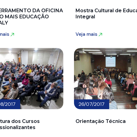
ERRAMENTO DA OFICINA
Mostra Cultural de Edu
O MAIS EDUCAÇÃO
Integral
ALY
 mais
Veja mais
 mais
Veja mais
08/2017
26/07/2017
tura dos Cursos
Orientação Técnica
issionalizantes