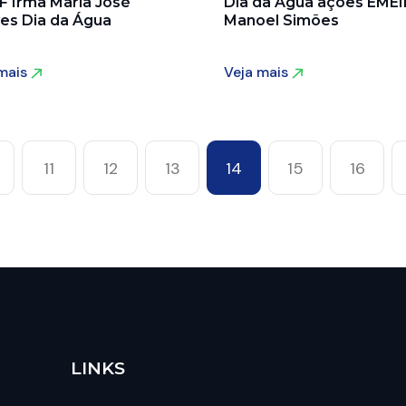
F Irmã Maria José
Dia da Água ações EMEI
es Dia da Água
Manoel Simões
 mais
Veja mais
 mais
Veja mais
11
12
13
14
15
16
LINKS