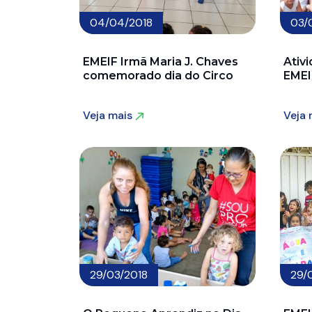
04/04/2018
03/
EMEIF Irmã Maria J. Chaves
Ativ
comemorado dia do Circo
EMEI
Veja mais
Veja
Veja mais
Veja
29/03/2018
29/