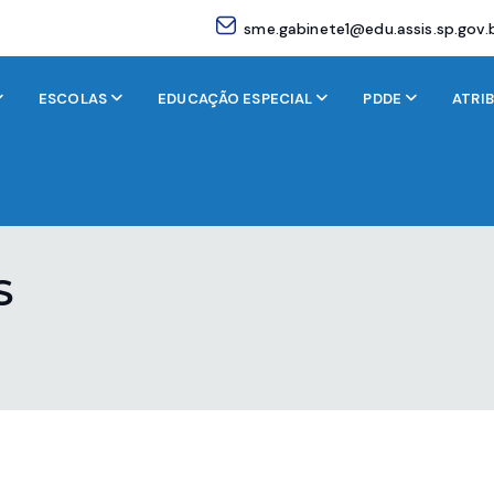
sme.gabinete1@edu.assis.sp.gov.
ESCOLAS
EDUCAÇÃO ESPECIAL
PDDE
ATRI
S