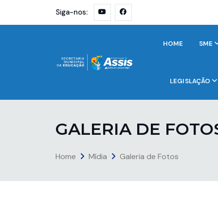
Siga-nos:
HOME
SME
LEGISLAÇÃO
G
A
L
E
R
I
A
D
E
F
O
T
O
Home
Mídia
Galeria de Fotos