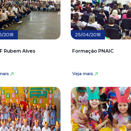
5/2018
25/04/2018
F Rubem Alves
Formação PNAIC
 mais
Veja mais
 mais
Veja mais