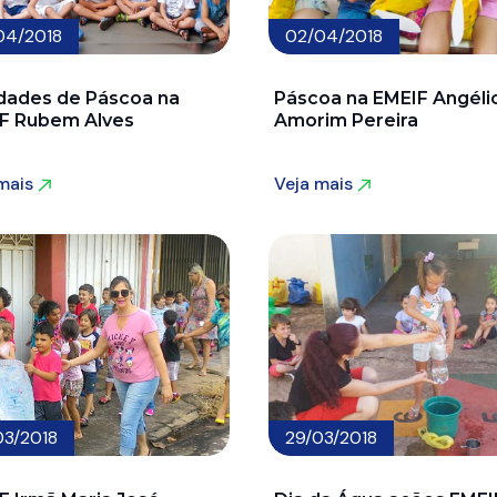
04/2018
02/04/2018
idades de Páscoa na
Páscoa na EMEIF Angéli
F Rubem Alves
Amorim Pereira
 mais
Veja mais
 mais
Veja mais
03/2018
29/03/2018