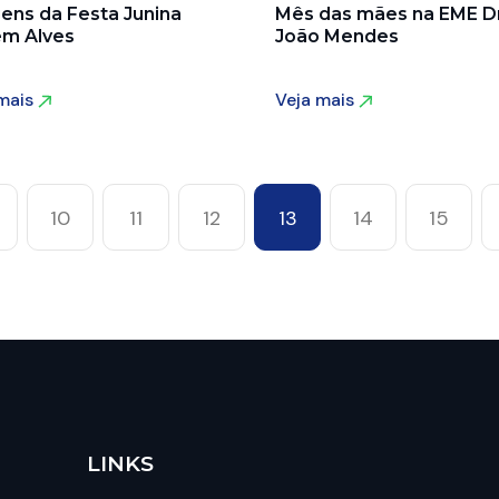
ens da Festa Junina
Mês das mães na EME Dr
m Alves
João Mendes
 mais
Veja mais
 mais
Veja mais
10
11
12
13
14
15
LINKS