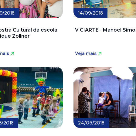
09/2018
14/09/2018
stra Cultural da escola
V CIARTE - Manoel Simõ
ique Zollner
 mais
Veja mais
 mais
Veja mais
6/2018
24/05/2018