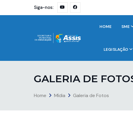
Siga-nos:
HOME
SME
LEGISLAÇÃO
G
A
L
E
R
I
A
D
E
F
O
T
O
Home
Mídia
Galeria de Fotos