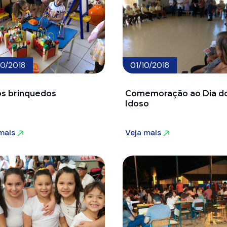
10/2018
01/10/2018
s brinquedos
Comemoração ao Dia d
Idoso
 mais
Veja mais
 mais
Veja mais