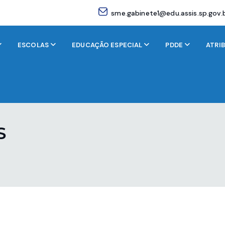
sme.gabinete1@edu.assis.sp.gov.
ESCOLAS
EDUCAÇÃO ESPECIAL
PDDE
ATRI
S