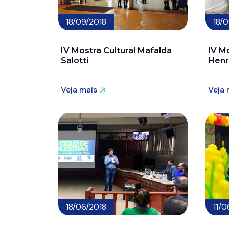
18/09/2018
18/
IV Mostra Cultural Mafalda
IV Mo
Salotti
Henr
Veja mais
Veja
Veja mais
Veja
18/06/2018
11/0