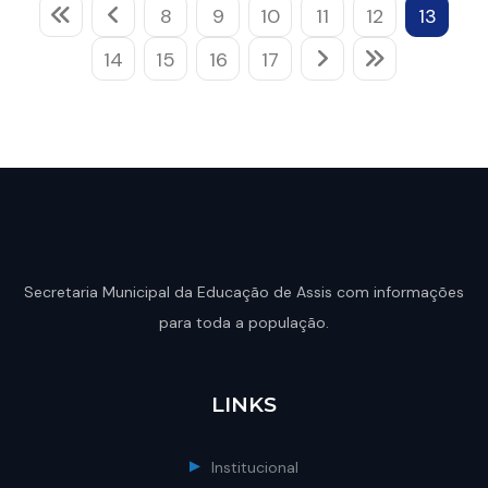
8
9
10
11
12
13
14
15
16
17
Secretaria Municipal da Educação de Assis com informações
para toda a população.
LINKS
Institucional