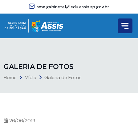
sme.gabinete1@edu.assis.sp.gov.br
G
A
L
E
R
I
A
D
E
F
O
T
O
S
Home
Mídia
Galeria de Fotos
26/06/2019