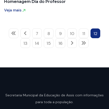
Homenagem Dia do Professor
Veja mais
Veja mais
7
8
9
10
11
12
13
14
15
16
Secretaria Municipal da Educação de Assis com informações
para toda a população.