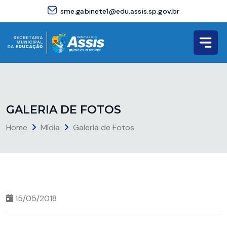
sme.gabinete1@edu.assis.sp.gov.br
G
A
L
E
R
I
A
D
E
F
O
T
O
S
Home
Mídia
Galeria de Fotos
15/05/2018