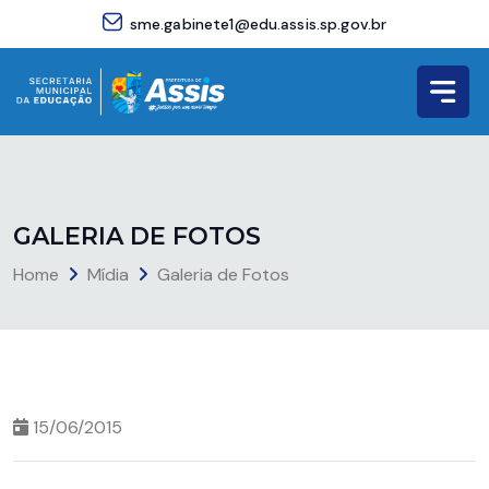
sme.gabinete1@edu.assis.sp.gov.br
G
A
L
E
R
I
A
D
E
F
O
T
O
S
Home
Mídia
Galeria de Fotos
15/06/2015