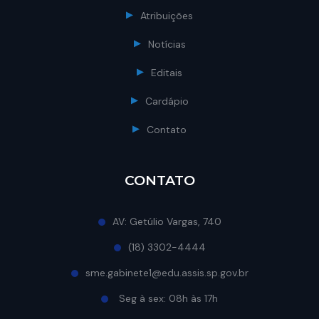
Atribuições
Notícias
Editais
Cardápio
Contato
CONTATO
AV: Getúlio Vargas, 740
(18) 3302-4444
sme.gabinete1@edu.assis.sp.gov.br
Seg à sex: 08h às 17h