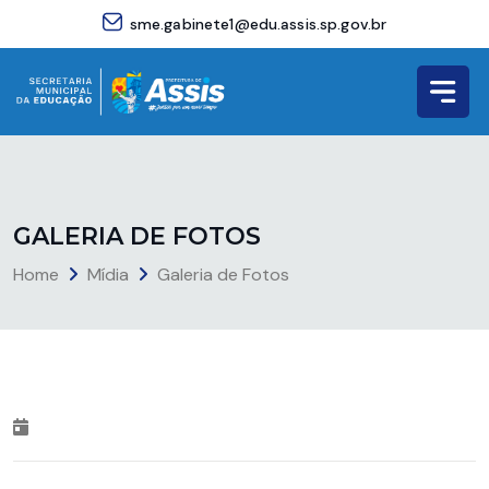
sme.gabinete1@edu.assis.sp.gov.br
G
A
L
E
R
I
A
D
E
F
O
T
O
S
Home
Mídia
Galeria de Fotos