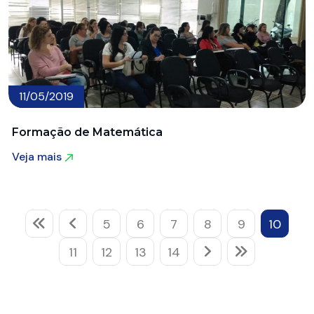
11/05/2019
Formação de Matemática
Veja mais
Veja mais
5
6
7
8
9
10
11
12
13
14