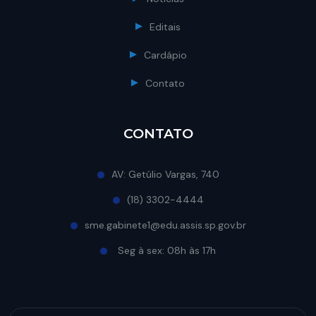
Editais
Cardápio
Contato
CONTATO
AV: Getúlio Vargas, 740
(18) 3302-4444
sme.gabinete1@edu.assis.sp.gov.br
Seg à sex: 08h às 17h