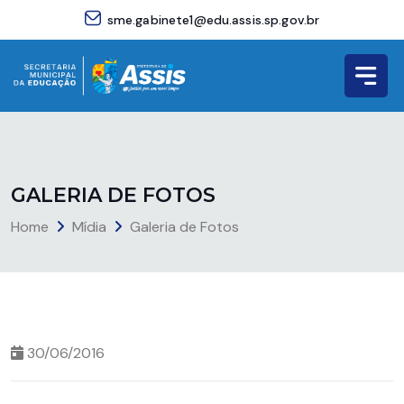
sme.gabinete1@edu.assis.sp.gov.br
G
A
L
E
R
I
A
D
E
F
O
T
O
S
Home
Mídia
Galeria de Fotos
30/06/2016