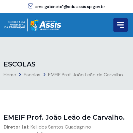
sme.gabinete1@edu.assis.sp.gov.br
E
S
C
O
L
A
S
Home
Escolas
EMEIF Prof. João Leão de Carvalho.
EMEIF Prof. João Leão de Carvalho.
Diretor (a):
Keli dos Santos Guadagnino